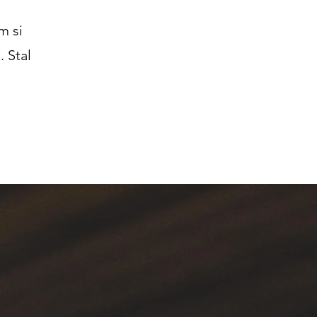
m si
 Stal