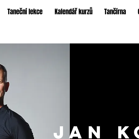
Taneční lekce
Kalendář kurzů
Tančírna
Jan 