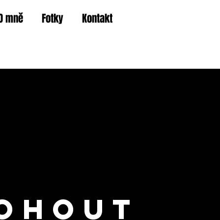
O mně
Fotky
Kontakt
kohout