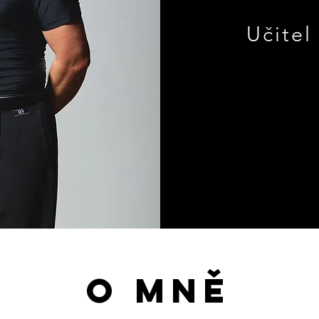
Učitel
o mně