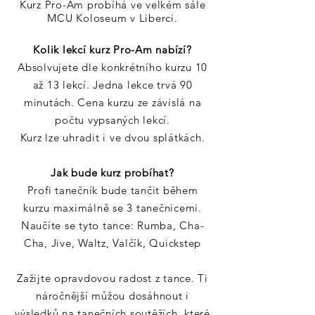
Kurz Pro-Am probíhá
ve velkém sále
MCU Koloseum v Liberci.
Kolik lekcí kurz Pro-Am nabízí?
Absolvujete dle konkrétního kurzu 10
až 13 lekcí. Jedna lekce trvá 90
minutách. Cena kurzu ze závislá na
počtu vypsaných lekcí.
Kurz lze uhradit i ve dvou splátkách.
Jak bude kurz probíhat?
Profi tanečník bude tančit během
kurzu maximálně se 3 tanečnicemi.
Naučíte se tyto tance: Rumba, Cha-
Cha, Jive, Waltz
, Valčík, Quickstep
Zažijte opravdovou radost z tance. Ti
náročnější můžou dosáhnout i
výsledků na tanečních soutěžích, které