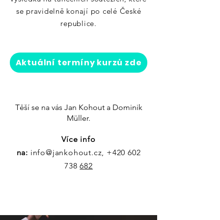
se pravidelně konají po celé České
republice.
Aktuální termíny kurzů zde
Těší se na vás Jan Kohout a Dominik
Müller.
Více info
na:
info@jankohout.cz
,
+420 602
738
6
82