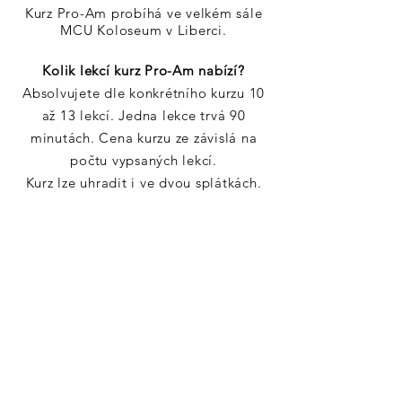
Kurz Pro-Am probíhá
ve velkém sále
MCU Koloseum v Liberci.
Kolik lekcí kurz Pro-Am nabízí?
Absolvujete dle konkrétního kurzu 10
až 13 lekcí. Jedna lekce trvá 90
minutách. Cena kurzu ze závislá na
počtu vypsaných lekcí.
Kurz lze uhradit i ve dvou splátkách.
Jak bude kurz probíhat?
Profi tanečník bude tančit během
kurzu maximálně se 3 tanečnicemi.
Naučíte se tyto tance: Rumba, Cha-
Cha,
Jive, Waltz
, Valčík, Quickstep,
Salsa, Slowfox, Samba,
Paso Doble
Aktuální termíny kurzů zde