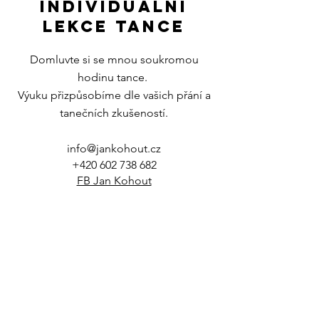
individuální
lekce tance
Domluvte si se mnou soukromou
hodinu tance.
Výuku přizpůsobíme dle vašich přání a
tanečních zkušeností.
info@jankohout.cz
+420 602 738 682
FB Jan Kohout
hledáte
tanečního